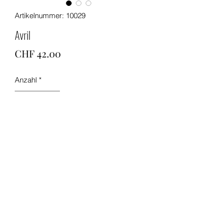
Artikelnummer: 10029
Avril
Preis
CHF 42.00
Anzahl
*
In den Warenkorb
Versilberter Ohrstecker mit einem
Lavendel Zirkonia Ø 10mm
Pflege tipps: