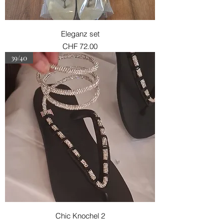
Eleganz set
Preis
CHF 72.00
39/40
Chic Knochel 2