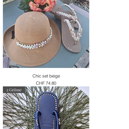
Chic set beige
Preis
CHF 74.80
2 Grösse