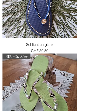
Schlicht un glanz
Preis
CHF 39.50
NEU (Gr.38/39)