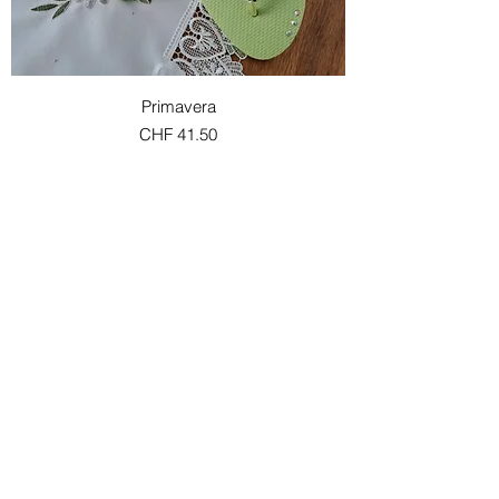
Primavera
Preis
CHF 41.50
In 2 Grösse